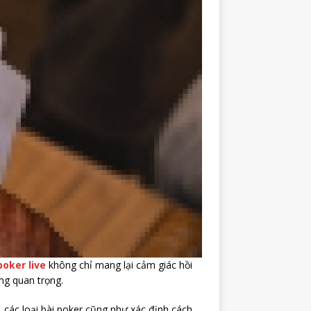
oker live
không chỉ mang lại cảm giác hồi
ùng quan trọng.
i, các loại bài poker cũng như xác định cách