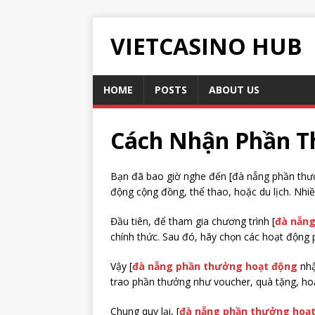
VIETCASINO HUB
HOME
POSTS
ABOUT US
Cách Nhận Phần T
Bạn đã bao giờ nghe đến [đà nẵng phần thưở
động cộng đồng, thể thao, hoặc du lịch. Nhiề
Đầu tiên, để tham gia chương trình [
đà nẵng
chính thức. Sau đó, hãy chọn các hoạt động 
Vậy [
đà nẵng phần thưởng hoạt động
nhậ
trao phần thưởng như voucher, quà tặng, hoặ
Chung quy lại, [
đà nẵng phần thưởng hoạ