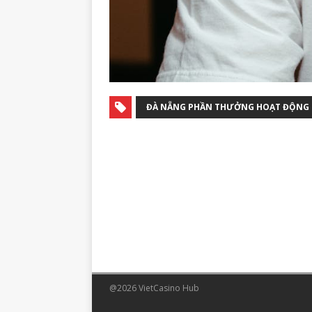
ĐÀ NẴNG PHẦN THƯỞNG HOẠT ĐỘNG
@2026 VietCasino Hub