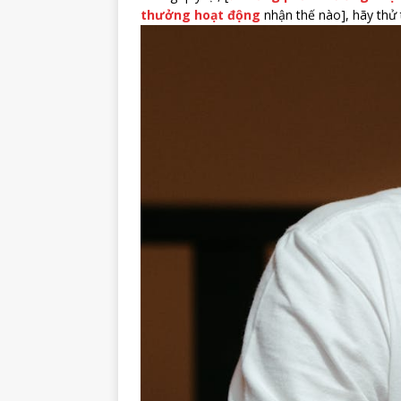
thưởng hoạt động
nhận thế nào], hãy thử 