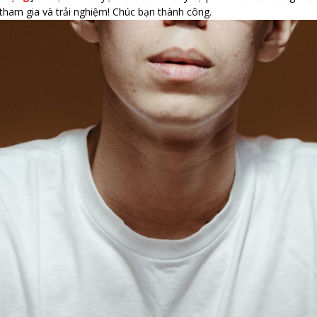
tham gia và trải nghiệm! Chúc bạn thành công.