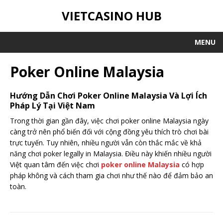
VIETCASINO HUB
MENU
Poker Online Malaysia
Hướng Dẫn Chơi Poker Online Malaysia Và Lợi Ích
Pháp Lý Tại Việt Nam
Trong thời gian gần đây, việc chơi poker online Malaysia ngày
càng trở nên phổ biến đối với cộng đồng yêu thích trò chơi bài
trực tuyến. Tuy nhiên, nhiều người vẫn còn thắc mắc về khả
năng chơi poker legally in Malaysia. Điều này khiến nhiều người
Việt quan tâm đến việc chơi
poker online Malaysia
có hợp
pháp không và cách tham gia chơi như thế nào để đảm bảo an
toàn.