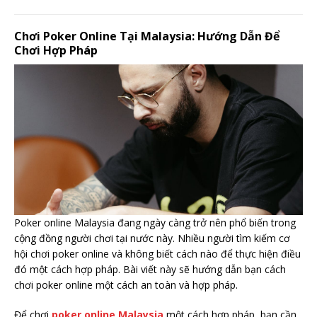
Chơi Poker Online Tại Malaysia: Hướng Dẫn Để
Chơi Hợp Pháp
Poker online Malaysia đang ngày càng trở nên phổ biến trong
cộng đồng người chơi tại nước này. Nhiều người tìm kiếm cơ
hội chơi poker online và không biết cách nào để thực hiện điều
đó một cách hợp pháp. Bài viết này sẽ hướng dẫn bạn cách
chơi poker online một cách an toàn và hợp pháp.
Để chơi
poker online Malaysia
một cách hợp pháp, bạn cần