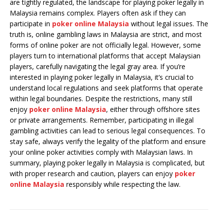
are tightly regulated, the landscape for playing poker legally in
Malaysia remains complex. Players often ask if they can
participate in
poker online Malaysia
without legal issues. The
truth is, online gambling laws in Malaysia are strict, and most
forms of online poker are not officially legal. However, some
players turn to international platforms that accept Malaysian
players, carefully navigating the legal gray area. If you’re
interested in playing poker legally in Malaysia, it’s crucial to
understand local regulations and seek platforms that operate
within legal boundaries. Despite the restrictions, many still
enjoy
poker online Malaysia
, either through offshore sites
or private arrangements. Remember, participating in illegal
gambling activities can lead to serious legal consequences. To
stay safe, always verify the legality of the platform and ensure
your online poker activities comply with Malaysian laws. In
summary, playing poker legally in Malaysia is complicated, but
with proper research and caution, players can enjoy
poker
online Malaysia
responsibly while respecting the law.