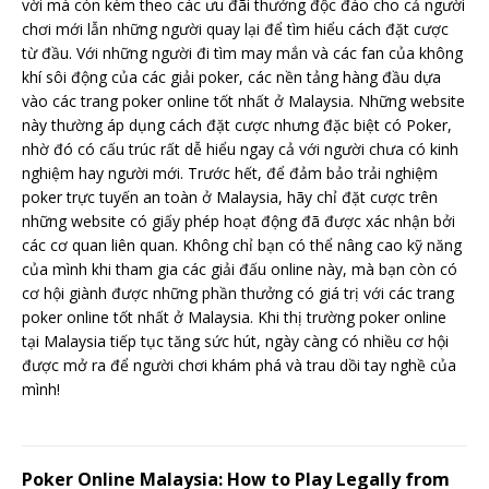
vời mà còn kèm theo các ưu đãi thưởng độc đáo cho cả người
chơi mới lẫn những người quay lại để tìm hiểu cách đặt cược
từ đầu. Với những người đi tìm may mắn và các fan của không
khí sôi động của các giải poker, các nền tảng hàng đầu dựa
vào các trang poker online tốt nhất ở Malaysia. Những website
này thường áp dụng cách đặt cược nhưng đặc biệt có Poker,
nhờ đó có cấu trúc rất dễ hiểu ngay cả với người chưa có kinh
nghiệm hay người mới. Trước hết, để đảm bảo trải nghiệm
poker trực tuyến an toàn ở Malaysia, hãy chỉ đặt cược trên
những website có giấy phép hoạt động đã được xác nhận bởi
các cơ quan liên quan. Không chỉ bạn có thể nâng cao kỹ năng
của mình khi tham gia các giải đấu online này, mà bạn còn có
cơ hội giành được những phần thưởng có giá trị với các trang
poker online tốt nhất ở Malaysia. Khi thị trường poker online
tại Malaysia tiếp tục tăng sức hút, ngày càng có nhiều cơ hội
được mở ra để người chơi khám phá và trau dồi tay nghề của
mình!
Poker Online Malaysia: How to Play Legally from